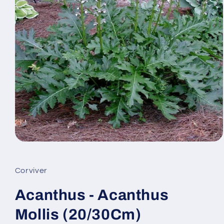
Abrir
elemento
multimedia
1
Corviver
en
una
ventana
Acanthus - Acanthus
modal
Mollis (20/30Cm)