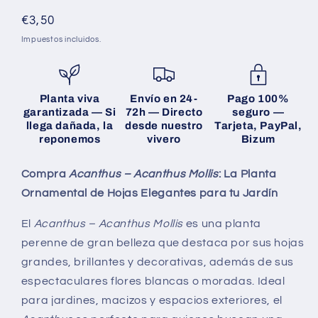
Precio
€3,50
habitual
Impuestos incluidos.
Planta viva
Envío en 24-
Pago 100%
garantizada
— Si
72h
— Directo
seguro
—
llega dañada, la
desde nuestro
Tarjeta, PayPal,
reponemos
vivero
Bizum
Compra
Acanthus – Acanthus Mollis
: La Planta
Ornamental de Hojas Elegantes para tu Jardín
El
Acanthus – Acanthus Mollis
es una planta
perenne de gran belleza que destaca por sus hojas
grandes, brillantes y decorativas, además de sus
espectaculares flores blancas o moradas. Ideal
para jardines, macizos y espacios exteriores, el