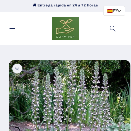
Ir
🚚 Entrega rápida en 24 a 72 horas
directamente
ES
>
al contenido
Ir
directamente
a la
información
del producto