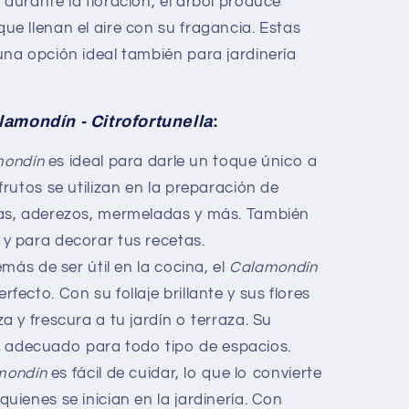
 durante la floración, el árbol produce
ue llenan el aire con su fragancia. Estas
una opción ideal también para jardinería
lamondín - Citrofortunella
:
mondín
es ideal para darle un toque único a
frutos se utilizan en la preparación de
sas, aderezos, mermeladas y más. También
y para decorar tus recetas.
emás de ser útil en la cocina, el
Calamondín
fecto. Con su follaje brillante y sus flores
a y frescura a tu jardín o terraza. Su
adecuado para todo tipo de espacios.
mondín
es fácil de cuidar, lo que lo convierte
uienes se inician en la jardinería. Con