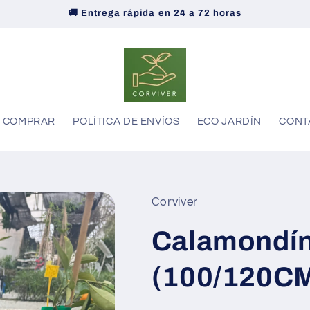
🚚 Entrega rápida en 24 a 72 horas
COMPRAR
POLÍTICA DE ENVÍOS
ECO JARDÍN
CONT
Corviver
Calamondín 
(100/120C