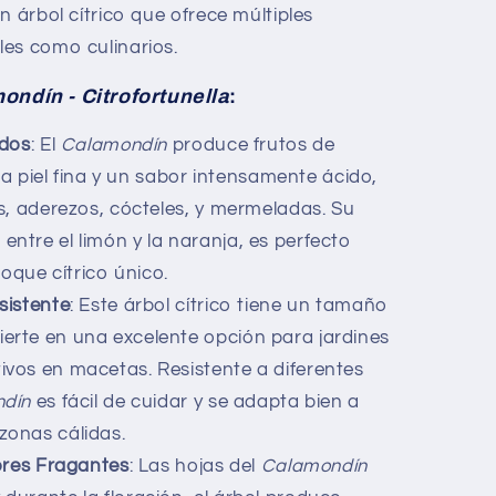
n árbol cítrico que ofrece múltiples
es como culinarios.
ondín - Citrofortunella
:
idos
: El
Calamondín
produce frutos de
piel fina y un sabor intensamente ácido,
os, aderezos, cócteles, y mermeladas. Su
entre el limón y la naranja, es perfecto
oque cítrico único.
sistente
: Este árbol cítrico tiene un tamaño
ierte en una excelente opción para jardines
ivos en macetas. Resistente a diferentes
dín
es fácil de cuidar y se adapta bien a
zonas cálidas.
ores Fragantes
: Las hojas del
Calamondín