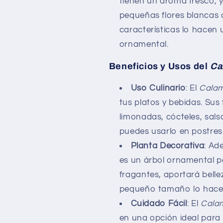
tienen un aroma fresco, y
pequeñas flores blancas q
características lo hacen 
ornamental.
Beneficios y Usos del
Ca
Uso Culinario
: El
Cala
tus platos y bebidas. Sus 
limonadas, cócteles, sal
puedes usarlo en postres 
Planta Decorativa
: Ad
es un árbol ornamental per
fragantes, aportará bellez
pequeño tamaño lo hace 
Cuidado Fácil
: El
Cala
en una opción ideal para q