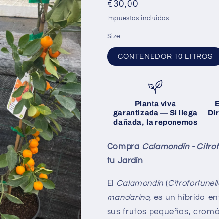
Precio
€30,00
habitual
Impuestos incluidos.
Size
CONTENEDOR 10 LITROS
Planta viva
E
garantizada
— Si llega
Di
dañada, la reponemos
Compra
Calamondín - Citrof
tu Jardín
El
Calamondín
(
Citrofortunel
mandarino
, es un híbrido e
sus frutos pequeños, aromáti