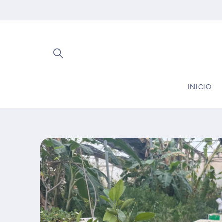
Ir
directamente
al contenido
INICIO
Ir
directamente
a la
información
del producto