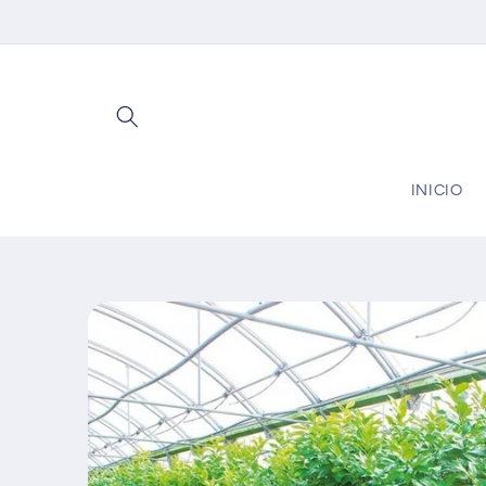
Ir
directamente
al contenido
INICIO
Ir
directamente
a la
información
del producto