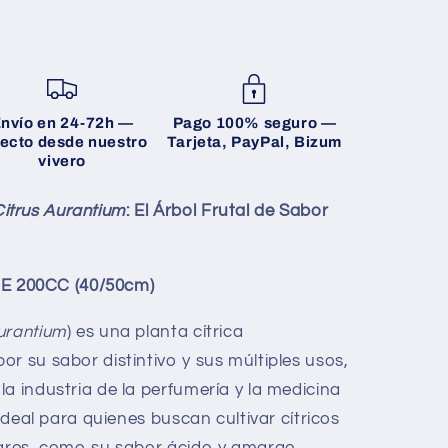
nvío en 24-72h
—
Pago 100% seguro
—
recto desde nuestro
Tarjeta, PayPal, Bizum
vivero
Citrus Aurantium
: El Árbol Frutal de Sabor
 200CC (40/50cm)
urantium
) es una planta cítrica
r su sabor distintivo y sus múltiples usos,
a industria de la perfumería y la medicina
 ideal para quienes buscan cultivar cítricos
lares, como su sabor ácido y amargo,