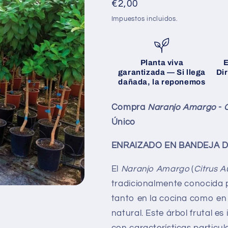
Precio
€2,00
habitual
Impuestos incluidos.
Planta viva
E
garantizada
— Si llega
Di
dañada, la reponemos
Compra
Naranjo Amargo
-
Único
ENRAIZADO EN BANDEJA DE
El
Naranjo Amargo
(
Citrus A
tradicionalmente conocida po
tanto en la cocina como en l
natural. Este árbol frutal es
con características particu