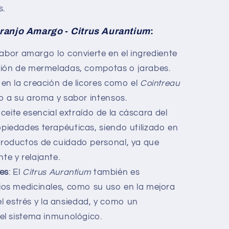
s.
ranjo Amargo
-
Citrus Aurantium
:
sabor amargo lo convierte en el ingrediente
ción de mermeladas, compotas o jarabes.
en la creación de licores como el
Cointreau
do a su aroma y sabor intensos.
 aceite esencial extraído de la cáscara del
opiedades terapéuticas, siendo utilizado en
roductos de cuidado personal, ya que
te y relajante.
es
: El
Citrus Aurantium
también es
ios medicinales, como su uso en la mejora
del estrés y la ansiedad, y como un
el sistema inmunológico.